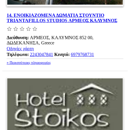
14.
ΕΝΟΙΚΙΑΖΟΜΕΝΑ ΔΩΜΑΤΙΑ ΣΤΟΥΝΤΙΟ
TRIANTAFILLOS STUDIOS ΑΡΜΕΟΣ ΚΑΛΥΜΝΟΣ
Διεύθυνση:
ΑΡΜΕΟΣ, ΚΑΛΥΜΝΟΣ 852 00,
ΔΩΔΕΚΑΝΗΣΑ, Greece
Οδηγίες χάρτη
Τηλέφωνο:
2243047841
Κινητό:
6979768731
» Περισσότερες πληροφορίες