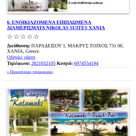
6.
ΕΝΟΙΚΙΑΖΟΜΕΝΑ ΕΠΙΠΛΩΜΕΝΑ
ΔΙΑΜΕΡΙΣΜΑΤΑ NIKOLAS SUITES ΧΑΝΙΑ
Διεύθυνση:
ΠΑΡΑΔΕΙΣΟΥ 1, ΜΑΚΡΥΣ ΤΟΙΧΟΣ 731 00,
ΧΑΝΙΑ, Greece
Οδηγίες χάρτη
Τηλέφωνο:
2821032105
Κινητό:
6974554194
» Περισσότερες πληροφορίες