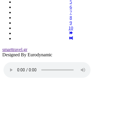
5
6
7
8
9
10
smarttravel.gr
Designed By Eurodynamic