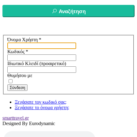
Αναζήτηση
Όνομα Χρήστη
*
Κωδικός
*
Ιδιωτικό Κλειδί
(προαιρετικό)
Θυμήσου με
Σύνδεση
Ξεχάσατε τον κωδικό σας;
Ξεχάσατε το όνομα χρήστη;
smarttravel.gr
Designed By Eurodynamic