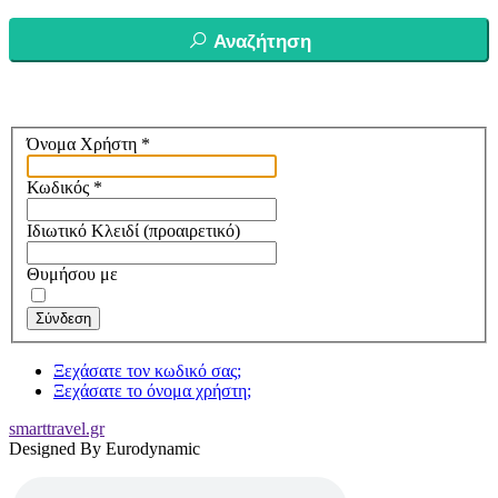
Αναζήτηση
Όνομα Χρήστη
*
Κωδικός
*
Ιδιωτικό Κλειδί
(προαιρετικό)
Θυμήσου με
Σύνδεση
Ξεχάσατε τον κωδικό σας;
Ξεχάσατε το όνομα χρήστη;
smarttravel.gr
Designed By Eurodynamic