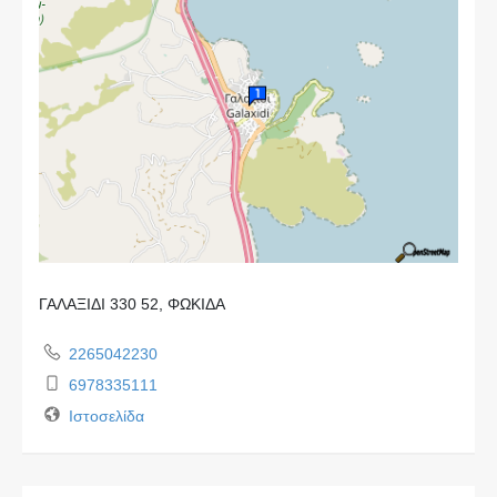
ΓΑΛΑΞΙΔΙ 330 52, ΦΩΚΙΔΑ
2265042230
6978335111
Ιστοσελίδα