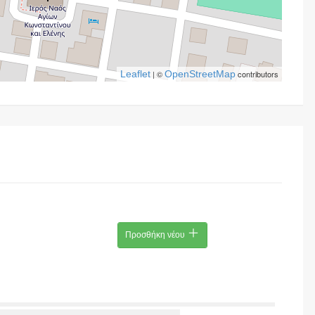
Leaflet
| ©
OpenStreetMap
contributors
Προσθήκη νέου