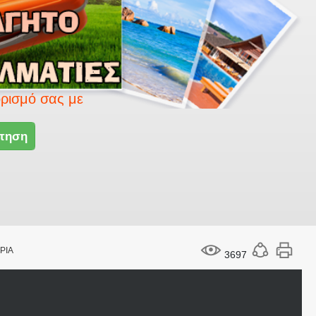
 με το Smart travel.
τηση
ΡΙΑ
3697