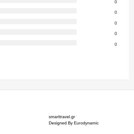
0
0
0
0
0
smarttravel.gr
Designed By Eurodynamic