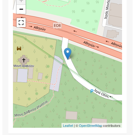
+
−
Leaflet
| ©
OpenStreetMap
contributors