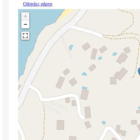
Οδηγίες χάρτη
+
−