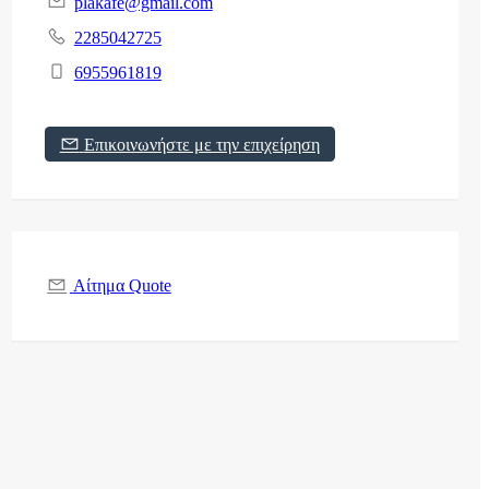
plakafe@gmail.com
2285042725
6955961819
Επικοινωνήστε με την επιχείρηση
Αίτημα Quote