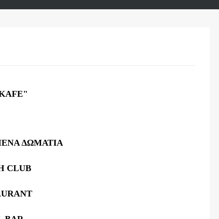
KAFE"
ΕΝΑ ΔΩΜΑΤΙΑ
H CLUB
AURANT
L BAR