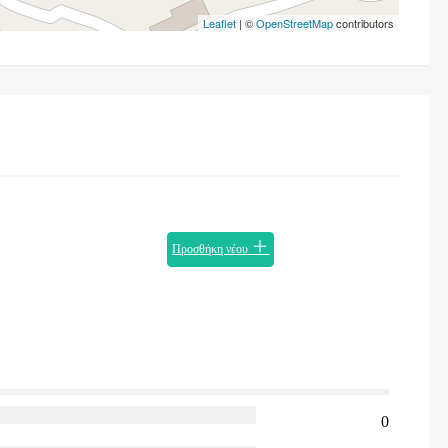
Leaflet
| ©
OpenStreetMap
contributors
Προσθήκη νέου
0