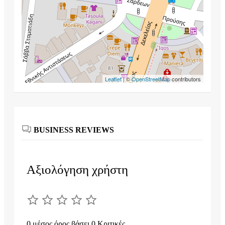
Leaflet
| ©
OpenStreetMap
contributors
BUSINESS REVIEWS
Αξιολόγηση χρήστη
0 μέσος όρος βάσει 0 Κριτικές