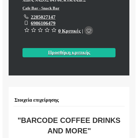
ΧΩΡΑ, ΝΑΞΟΣ 843 00, ΚΥΚΛΑΔΕΣ
Cafe Bar - Snack Bar
2285027147
6986106479
0 Κριτικές
|
Προσθήκη κριτικής
Στοιχεία επιχείρησης
"BARCODE COFFEE DRINKS
AND MORE"