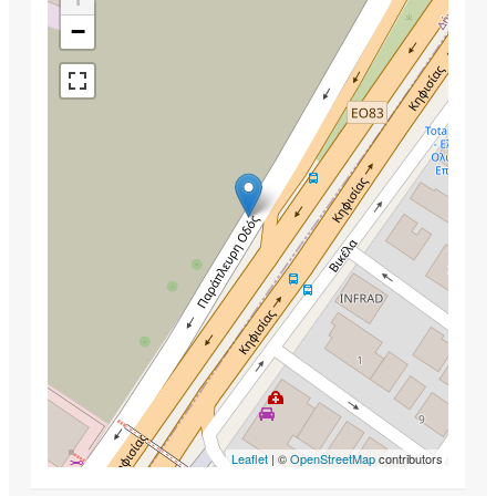
−
Leaflet
| ©
OpenStreetMap
contributors