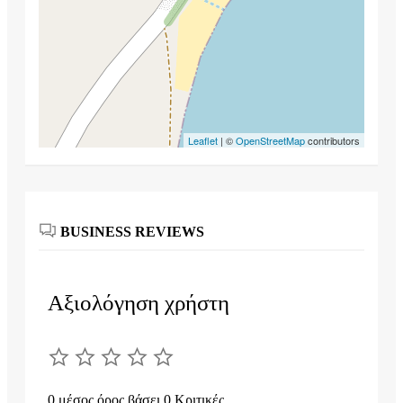
Leaflet
| ©
OpenStreetMap
contributors
BUSINESS REVIEWS
Αξιολόγηση χρήστη
0 μέσος όρος βάσει 0 Κριτικές