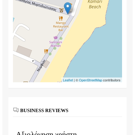
Leaflet
| ©
OpenStreetMap
contributors
BUSINESS REVIEWS
Αξιολόγηση χρήστη