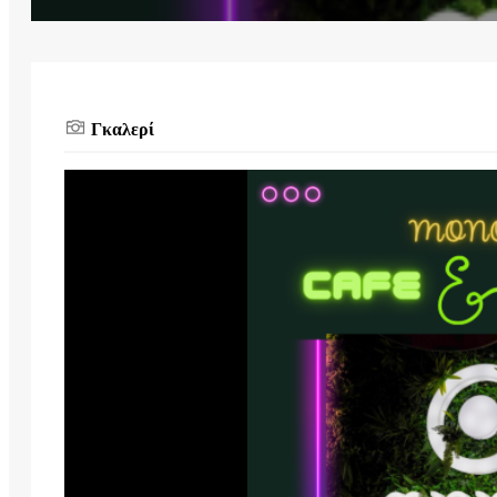
Γκαλερί