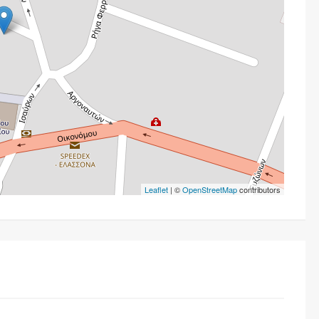
Leaflet
| ©
OpenStreetMap
contributors