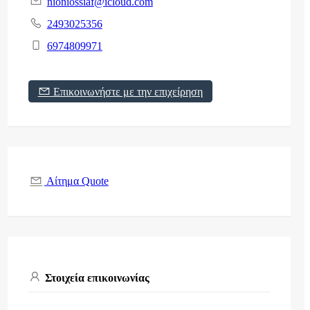
nioniossiaf@icloud.com
2493025356
6974809971
Επικοινωνήστε με την επιχείρηση
Αίτημα Quote
Στοιχεία επικοινωνίας