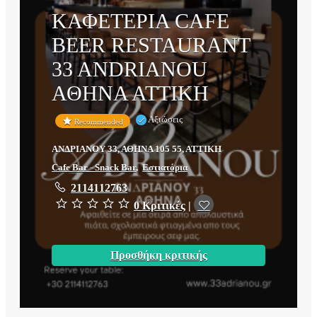
ΚΑΦΕΤΕΡΙΑ CAFE
BEER RESTAURANT
33 ANDRIANOU
ΑΘΗΝΑ ΑΤΤΙΚΗ
Αξιώσεις
Recommended
ΑΝΔΡΙΑΝΟΥ 33, ΑΘΗΝΑ 105 55, ΑΤΤΙΚΗ
Cafe Bar - Snack Bar
,
Εστιατόρια
2114112763
0 Κριτικές
|
Προσθήκη κριτικής