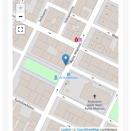
+
−
Leaflet
| ©
OpenStreetMap
contributors