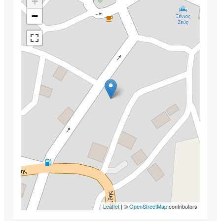
+
−
Leaflet
| ©
OpenStreetMap
contributors