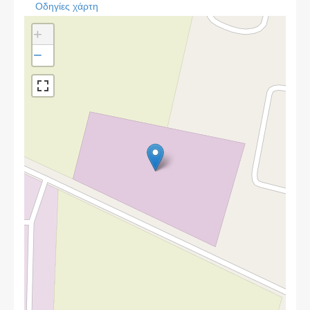
Οδηγίες χάρτη
+
−