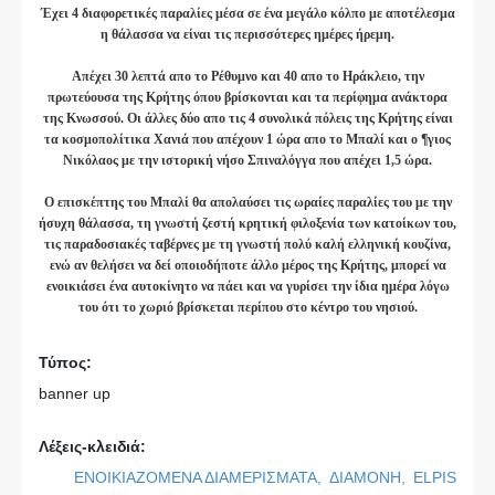
Έχει 4 διαφορετικές παραλίες μέσα σε ένα μεγάλο κόλπο με αποτέλεσμα
η θάλασσα να είναι τις περισσότερες ημέρες ήρεμη.
Απέχει 30 λεπτά απο το Ρέθυμνο και 40 απο το Ηράκλειο, την
πρωτεύουσα της Κρήτης όπου βρίσκονται και τα περίφημα ανάκτορα
της Κνωσσού. Οι άλλες δύο απο τις 4 συνολικά πόλεις της Κρήτης είναι
τα κοσμοπολίτικα Χανιά που απέχουν 1 ώρα απο το Μπαλί και ο ¶γιος
Νικόλαος με την ιστορική νήσο Σπιναλόγγα που απέχει 1,5 ώρα.
Ο επισκέπτης του Μπαλί θα απολαύσει τις ωραίες παραλίες του με την
ήσυχη θάλασσα, τη γνωστή ζεστή κρητική φιλοξενία των κατοίκων του,
τις παραδοσιακές ταβέρνες με τη γνωστή πολύ καλή ελληνική κουζίνα,
ενώ αν θελήσει να δεί οποιοδήποτε άλλο μέρος της Κρήτης, μπορεί να
ενοικιάσει ένα αυτοκίνητο να πάει και να γυρίσει την ίδια ημέρα λόγω
του ότι το χωριό βρίσκεται περίπου στο κέντρο του νησιού.
Τύπος:
banner up
Λέξεις-κλειδιά:
ΕΝΟΙΚΙΑΖΟΜΕΝΑ ΔΙΑΜΕΡΙΣΜΑΤΑ,
ΔΙΑΜΟΝΗ,
ELPIS