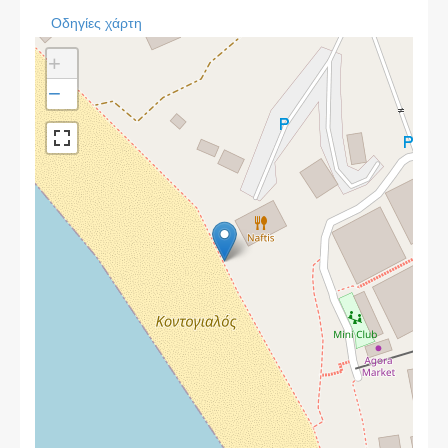
Οδηγίες χάρτη
+
−