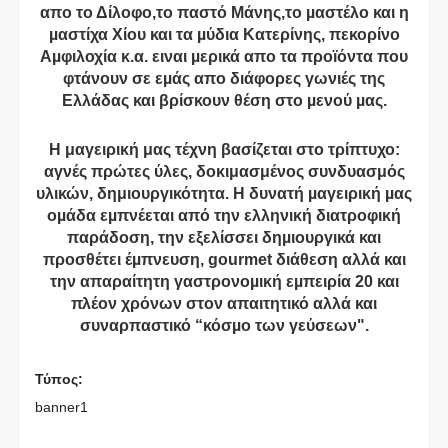
απο το Δίλοφο,το παστό Μάνης,το µαστέλο και η
µαστίχα Χίου και τα µύδια Κατερίνης, πεκορίνο
Αµφιλοχία κ.α. ειναι µερικά απο τα προïόντα που
φτάνουν σε εµάς απο διάφορες γωνιές της
Ελλάδας και βρίσκουν θέση στο µενού µας.
Η μαγειρική μας τέχνη βασίζεται στο τρίπτυχο:
αγνές πρώτες ύλες, δοκιμασμένος συνδυασμός
υλικών, δημιουργικότητα. Η δυνατή µαγειρική µας
οµάδα εµπνέεται από την ελληνική διατροφική
παράδοση, την εξελίσσει δηµιουργικά και
προσθέτει έµπνευση, gourmet διάθεση αλλά και
την απαραίτητη γαστρονοµική εµπειρία 20 και
πλέον χρόνων στον απαιτητικό αλλά και
συναρπαστικό “κόσµο των γεύσεων".
Τύπος:
banner1