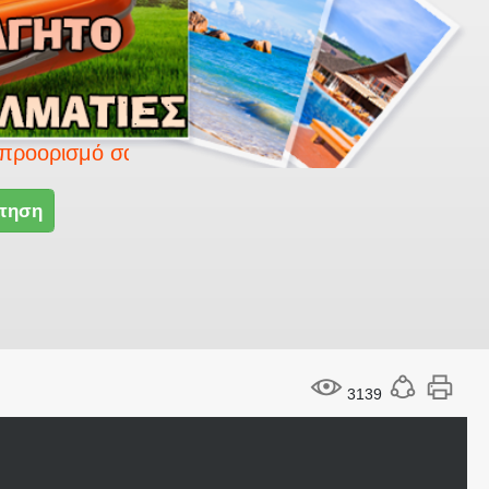
ό σας με το Smart travel.
τηση
3139