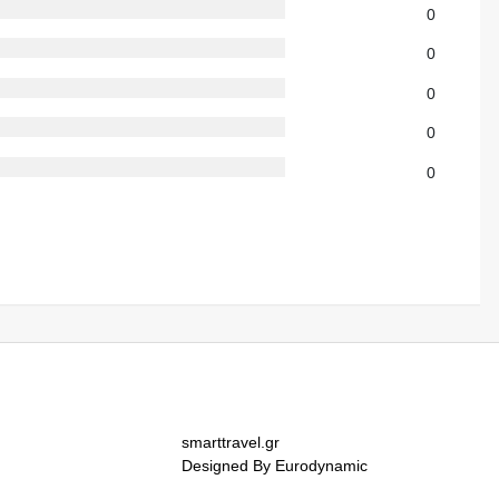
0
0
0
0
0
smarttravel.gr
Designed By Eurodynamic