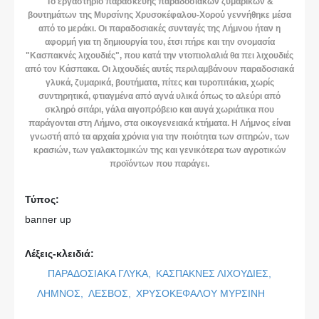
Το εργαστήριο παρασκευής παραδοσιακών ζυμαρικών &
βουτημάτων της Μυρσίνης Χρυσοκέφαλου-Χορού γεννήθηκε μέσα
από το μεράκι. Οι παραδοσιακές συνταγές της Λήμνου ήταν η
αφορμή για τη δημιουργία του, έτσι πήρε και την ονομασία
"Κασπακνές λιχουδιές", που κατά την ντοπιολαλιά θα πει λιχουδιές
από τον Κάσπακα. Οι λιχουδιές αυτές περιλαμβάνουν παραδοσιακά
γλυκά, ζυμαρικά, βουτήματα, πίτες και τυροπιτάκια, χωρίς
συντηρητικά, φτιαγμένα από αγνά υλικά όπως το αλεύρι από
σκληρό σιτάρι, γάλα αιγοπρόβειο και αυγά χωριάτικα που
παράγονται στη Λήμνο, στα οικογενειακά κτήματα. Η Λήμνος είναι
γνωστή από τα αρχαία χρόνια για την ποιότητα των σιτηρών, των
κρασιών, των γαλακτομικών της και γενικότερα των αγροτικών
προϊόντων που παράγει.
Τύπος:
banner up
Λέξεις-κλειδιά:
ΠΑΡΑΔΟΣΙΑΚΑ ΓΛΥΚΑ,
ΚΑΣΠΑΚΝΕΣ ΛΙΧΟΥΔΙΕΣ,
ΛΗΜΝΟΣ,
ΛΕΣΒΟΣ,
ΧΡΥΣΟΚΕΦΑΛΟΥ ΜΥΡΣΙΝΗ