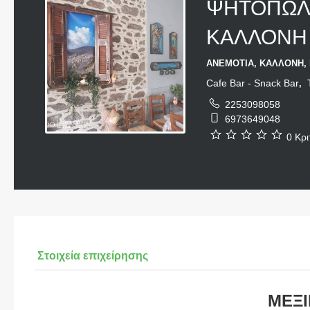
ΨΗΤΟΠΩΛΕ
ΚΑΛΛΟΝΗ
ΑΝΕΜΟΤΙΑ, ΚΑΛΛΟΝΗ, 
Cafe Bar - Snack Bar
,
2253098058
6973649048
0 Κρι
Στοιχεία επιχείρησης
ΜΕΞ