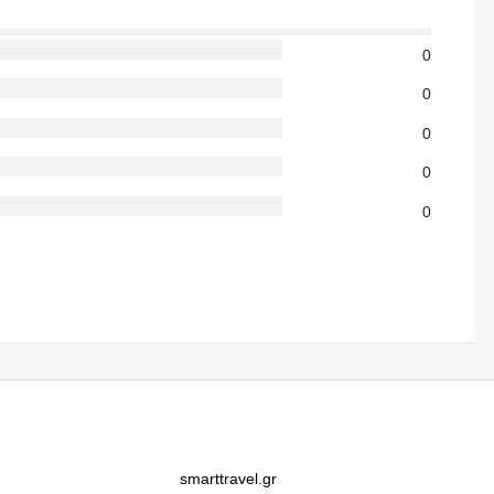
0
0
0
0
0
smarttravel.gr