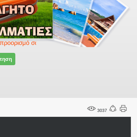
ό σας με το Smart travel.
τηση
3037