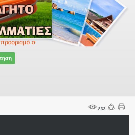
ό σας με το Smart travel.
τηση
863